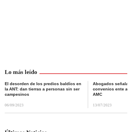
Lo más leído
El desorden de los predios baldíos en
Abogados señalan 
la ANT: dan tierras a personas sin ser
convenios ente alc
campesinos
AMC
06/09/2023
13/07/2023