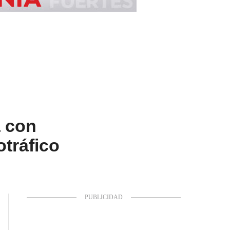
a con
otráfico