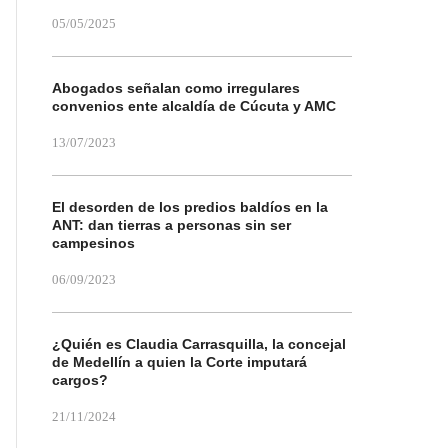
05/05/2025
Abogados señalan como irregulares
convenios ente alcaldía de Cúcuta y AMC
13/07/2023
El desorden de los predios baldíos en la
ANT: dan tierras a personas sin ser
campesinos
06/09/2023
¿Quién es Claudia Carrasquilla, la concejal
de Medellín a quien la Corte imputará
cargos?
21/11/2024