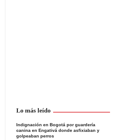
Lo más leído
Indignación en Bogotá por guardería
canina en Engativá donde asfixiaban y
golpeaban perros