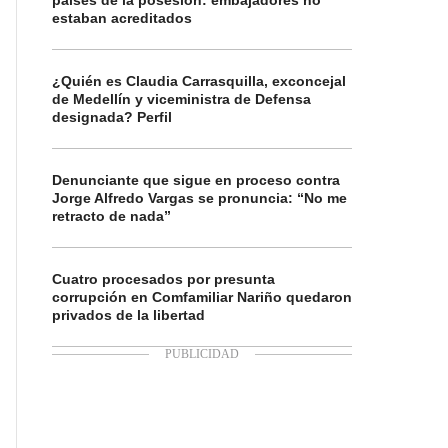
países de la posesión: embajadores no
estaban acreditados
¿Quién es Claudia Carrasquilla, exconcejal
de Medellín y viceministra de Defensa
designada? Perfil
Denunciante que sigue en proceso contra
Jorge Alfredo Vargas se pronuncia: “No me
retracto de nada”
Cuatro procesados por presunta
corrupción en Comfamiliar Nariño quedaron
privados de la libertad