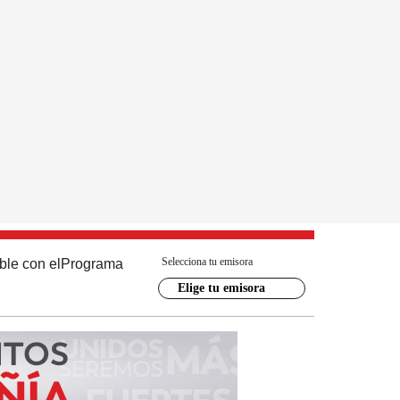
Selecciona tu emisora
ble con el
Programa
Elige tu emisora