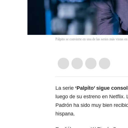
Pálpito se convierte en una de las series más vistas e
La serie
‘Palpíto’ sigue cons
luego de su estreno en Netflix.
Padrón ha sido muy bien recibid
hispana.