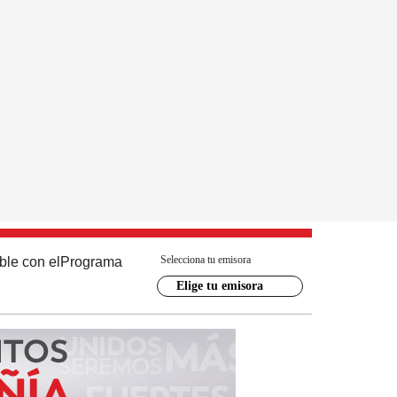
Selecciona tu emisora
ble con el
Programa
Elige tu emisora