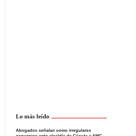
Lo más leído
Abogados señalan como irregulares
convenios ente alcaldía de Cúcuta y AMC