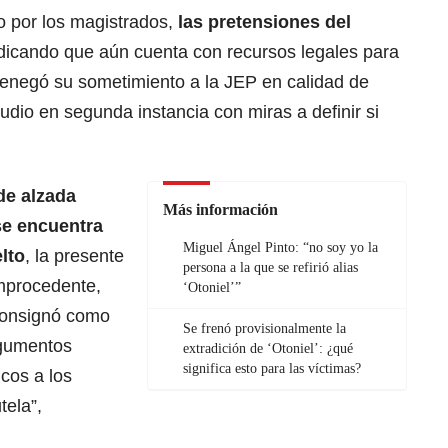
do por los magistrados,
las pretensiones del
ndicando que aún cuenta con recursos legales para
 denegó su sometimiento a la JEP en calidad de
udio en segunda instancia con miras a definir si
de alzada
Más información
se encuentra
Miguel Ángel Pinto: “no soy yo la
lto
, la presente
persona a la que se refirió alias
improcedente,
‘Otoniel’”
consignó como
Se frenó provisionalmente la
rgumentos
extradición de ‘Otoniel’: ¿qué
significa esto para las víctimas?
icos a los
ela”,