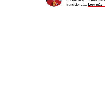
transicional,
...
Leer más