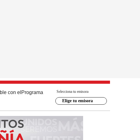
Selecciona tu emisora
ble con el
Programa
Elige tu emisora