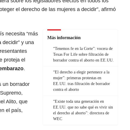
aerá sobre los legisladores electos en todos los
oteger el derecho de las mujeres a decidir”, afirmó
ís necesita “más
Más información
 decidir” y una
“Tenemos fe en la Corte”: vocera de
resentantes
Texas For Life sobre filtración de
 proteja el
borrador contra el aborto en EE.UU.
l embarazo
.
“El derecho a elegir pertenece a la
mujer”: primeras protestas en
es un borrador
EE.UU. tras filtración de borrador
contra el aborto
l Supremo,
l Alito, que
“Existe toda una generación en
EE.UU. que no sabe qué es vivir sin
en el país,
el derecho al aborto”: directora de
WEC