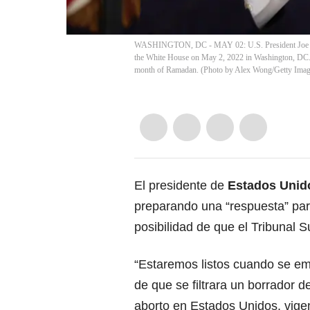
WASHINGTON, DC - MAY 02: U.S. President Joe Biden
the White House on May 2, 2022 in Washington, DC. 
month of Ramadan. (Photo by Alex Wong/Getty Imag
El presidente de
Estados Unid
preparando una “respuesta” pa
posibilidad de que el Tribunal S
“Estaremos listos cuando se emi
de que se filtrara un borrador de
aborto en Estados Unidos, vig