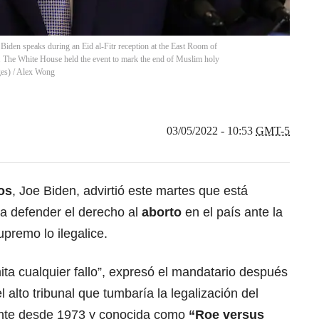
 speaks during an Eid al-Fitr reception at the East Room of
The White House held the event to mark the end of Muslim holy
es)
/
Alex Wong
03/05/2022 - 10:53
GMT-5
os
, Joe Biden, advirtió este martes que está
ra
defender el derecho al
aborto
en el país ante la
upremo lo ilegalice
.
ta cualquier fallo”, expresó el mandatario después
l alto tribunal que tumbaría la legalización del
ente desde 1973 y conocida como
“Roe versus