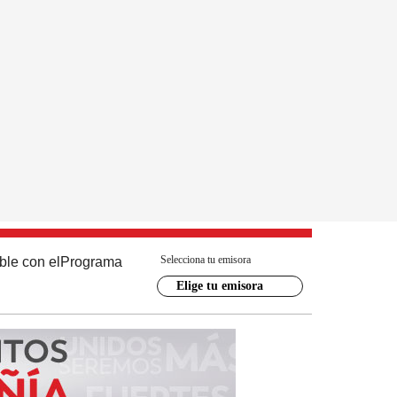
Selecciona tu emisora
ble con el
Programa
Elige tu emisora