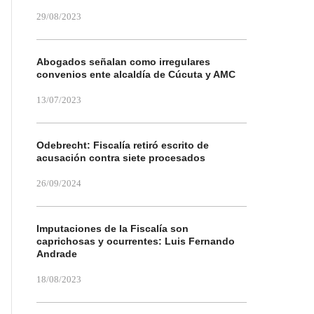
29/08/2023
Abogados señalan como irregulares
convenios ente alcaldía de Cúcuta y AMC
13/07/2023
Odebrecht: Fiscalía retiró escrito de
acusación contra siete procesados
26/09/2024
Imputaciones de la Fiscalía son
caprichosas y ocurrentes: Luis Fernando
Andrade
18/08/2023