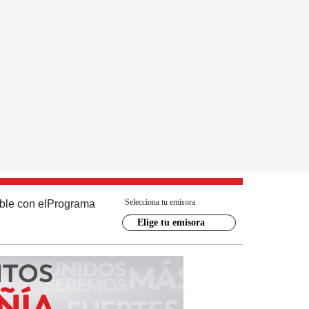
Selecciona tu emisora
ble con el
Programa
Elige tu emisora