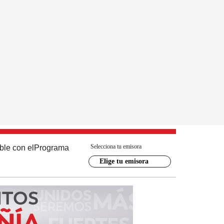
Selecciona tu emisora
ble con el
Programa
Elige tu emisora