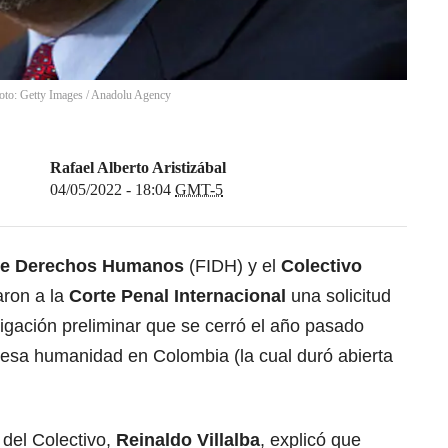
Foto: Getty Images
/
Anadolu Agency
Rafael Alberto Aristizábal
04/05/2022 - 18:04
GMT-5
 de Derechos Humanos
(FIDH) y el
Colectivo
ron a la
Corte Penal Internacional
una solicitud
tigación preliminar que se cerró el año pasado
lesa humanidad en Colombia (la cual duró abierta
 del Colectivo,
Reinaldo Villalba
, explicó que