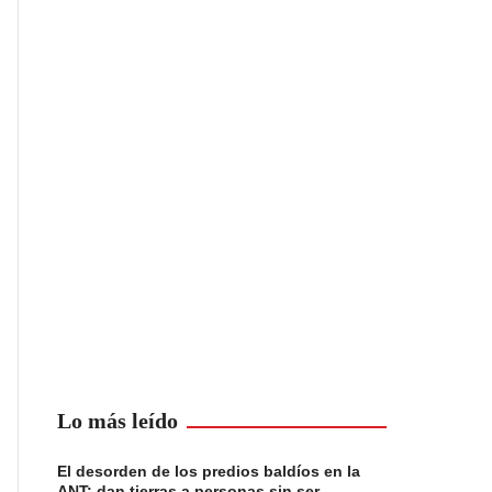
Lo más leído
El desorden de los predios baldíos en la
ANT: dan tierras a personas sin ser