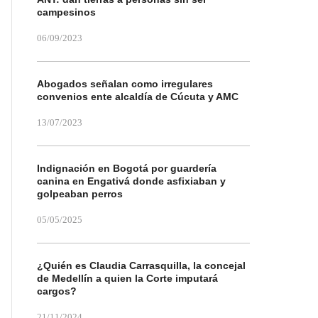
campesinos
06/09/2023
Abogados señalan como irregulares
convenios ente alcaldía de Cúcuta y AMC
13/07/2023
Indignación en Bogotá por guardería
canina en Engativá donde asfixiaban y
golpeaban perros
05/05/2025
¿Quién es Claudia Carrasquilla, la concejal
de Medellín a quien la Corte imputará
cargos?
21/11/2024