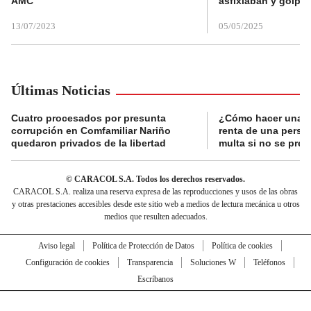
AMC
asfixiaban y golpe
13/07/2023
05/05/2025
Últimas Noticias
Cuatro procesados por presunta
¿Cómo hacer una d
corrupción en Comfamiliar Nariño
renta de una perso
quedaron privados de la libertad
multa si no se pres
© CARACOL S.A. Todos los derechos reservados.
CARACOL S.A. realiza una reserva expresa de las reproducciones y usos de las obras
y otras prestaciones accesibles desde este sitio web a medios de lectura mecánica u otros
medios que resulten adecuados.
Aviso legal
Política de Protección de Datos
Política de cookies
Configuración de cookies
Transparencia
Soluciones W
Teléfonos
Escríbanos