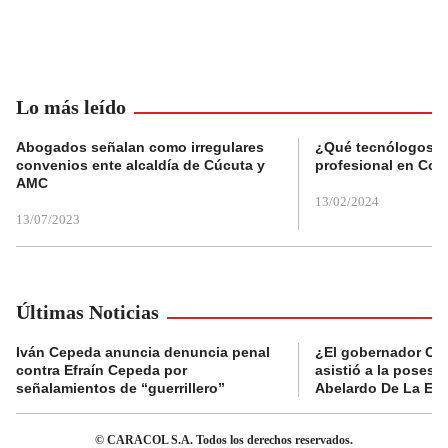
Lo más leído
Abogados señalan como irregulares
¿Qué tecnólogos re
convenios ente alcaldía de Cúcuta y
profesional en Col
AMC
13/02/2024
13/07/2023
Últimas Noticias
Iván Cepeda anuncia denuncia penal
¿El gobernador Ca
contra Efraín Cepeda por
asistió a la posesi
señalamientos de “guerrillero”
Abelardo De La Esp
© CARACOL S.A. Todos los derechos reservados.