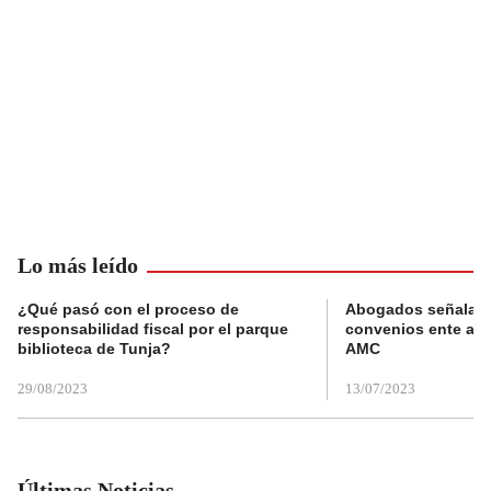
Lo más leído
¿Qué pasó con el proceso de
Abogados señalan 
responsabilidad fiscal por el parque
convenios ente alc
biblioteca de Tunja?
AMC
29/08/2023
13/07/2023
Últimas Noticias