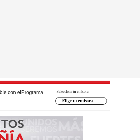
Selecciona tu emisora
ble con el
Programa
Elige tu emisora