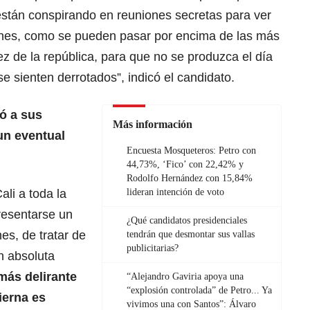
 están conspirando en reuniones secretas para ver
nes, como se pueden pasar por encima de las más
juez de la república, para que no se produzca el día
 se sienten derrotados”, indicó el candidato.
ió a sus
Más información
un eventual
Encuesta Mosqueteros: Petro con
44,73%, ‘Fico’ con 22,42% y
Rodolfo Hernández con 15,84%
ali a toda la
lideran intención de voto
resentarse un
¿Qué candidatos presidenciales
nes, de tratar de
tendrán que desmontar sus vallas
publicitarias?
n absoluta
 más delirante
“Alejandro Gaviria apoya una
“explosión controlada” de Petro... Ya
ierna es
vivimos una con Santos”: Álvaro