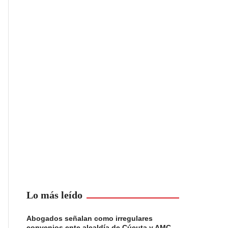
Lo más leído
Abogados señalan como irregulares
convenios ente alcaldía de Cúcuta y AMC