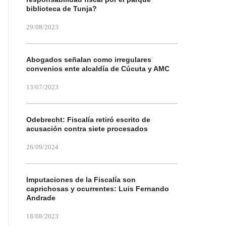
biblioteca de Tunja?
29/08/2023
Abogados señalan como irregulares
convenios ente alcaldía de Cúcuta y AMC
13/07/2023
Odebrecht: Fiscalía retiró escrito de
acusación contra siete procesados
26/09/2024
Imputaciones de la Fiscalía son
caprichosas y ocurrentes: Luis Fernando
Andrade
18/08/2023