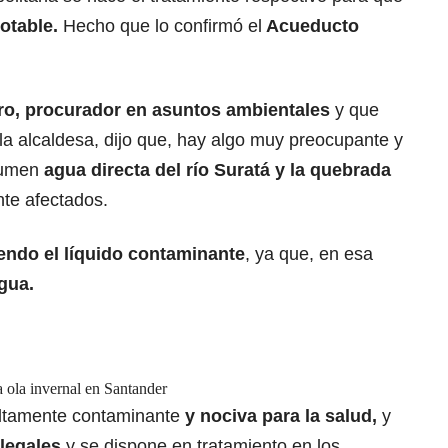
table.
Hecho que lo confirmó el
Acueducto
ro, procurador en asuntos ambientales
y que
 la alcaldesa, dijo que, hay algo muy preocupante y
nsumen
agua directa del río Suratá y la quebrada
nte afectados.
endo el líquido contaminante
, ya que, en esa
gua.
a ola invernal en Santander
altamente contaminante
y nociva para la salud,
y
ilegales
y se dispone en tratamiento en los