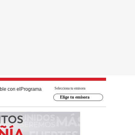
Selecciona tu emisora
ble con el
Programa
Elige tu emisora