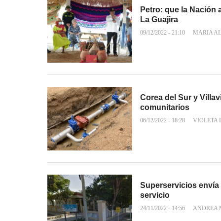
Petro: que la Nación 
La Guajira
09/12/2022 - 21:10
MARIA A
Corea del Sur y Villa
comunitarios
06/12/2022 - 18:28
VIOLETA
Superservicios envía r
servicio
24/11/2022 - 14:56
ANDREA 