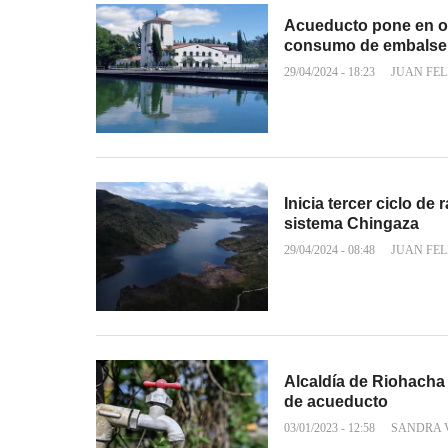
Acueducto pone en op
consumo de embalse
29/04/2024 - 18:23
JUAN FEL
Inicia tercer ciclo d
sistema Chingaza
29/04/2024 - 08:48
JUAN FEL
Alcaldía de Riohacha
de acueducto
03/01/2023 - 12:58
SANDRA 