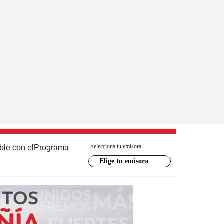
Selecciona tu emisora
ble con el
Programa
Elige tu emisora