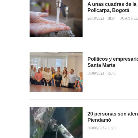
A unas cuadras de la 
Policarpa, Bogotá
26/10/2022 - 18:04
JUAN FEL
Políticos y empresar
Santa Marta
30/09/2022 - 15:43
20 personas son aten
Piendamó
30/09/2022 - 11:20