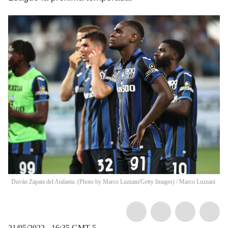
Duván Zapata del Atalanta. (Photo by Marco Luzzani/Getty Images)
/
Marco Luzzani
21/05/2022 - 16:35
GMT-5