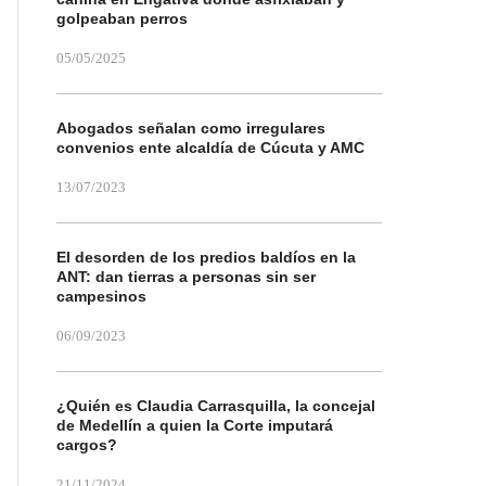
golpeaban perros
05/05/2025
Abogados señalan como irregulares
convenios ente alcaldía de Cúcuta y AMC
13/07/2023
El desorden de los predios baldíos en la
ANT: dan tierras a personas sin ser
campesinos
06/09/2023
¿Quién es Claudia Carrasquilla, la concejal
de Medellín a quien la Corte imputará
cargos?
21/11/2024