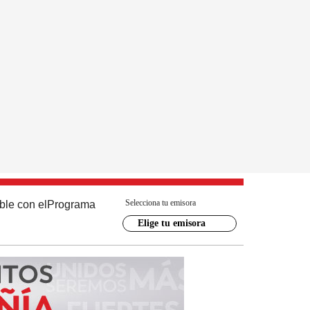
Selecciona tu emisora
ble con el
Programa
Elige tu emisora