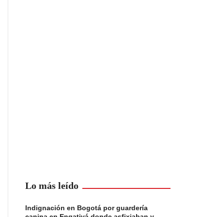
Lo más leído
Indignación en Bogotá por guardería
canina en Engativá donde asfixiaban y