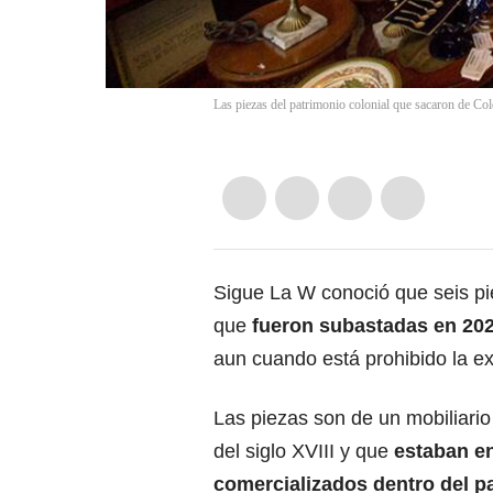
Las piezas del patrimonio colonial que sacaron de Co
Sigue La W conoció que seis pi
que
fueron subastadas en 202
aun cuando está prohibido la exp
Las piezas son de un mobiliario r
del siglo XVIII y que
estaban e
comercializados dentro del pa