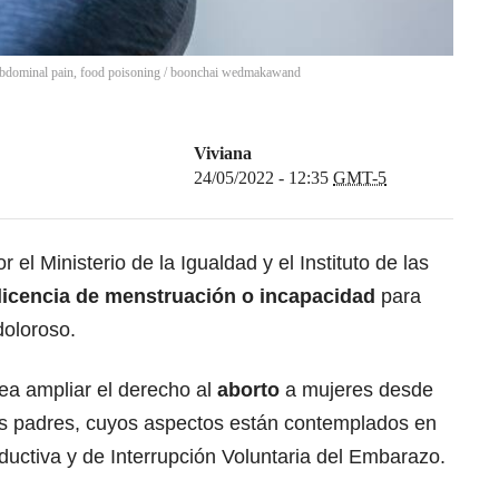
bdominal pain, food poisoning
/
boonchai wedmakawand
Viviana
24/05/2022 - 12:35
GMT-5
 el Ministerio de la Igualdad y el Instituto de las
licencia de menstruación o incapacidad
para
doloroso.
ea ampliar el derecho al
aborto
a mujeres desde
los padres, cuyos aspectos están contemplados en
uctiva y de Interrupción Voluntaria del Embarazo.