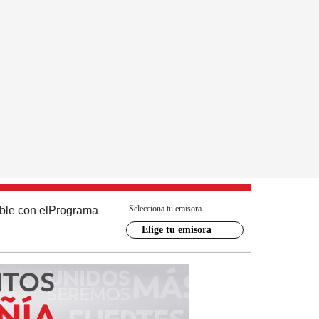
Selecciona tu emisora
ble con el
Programa
Elige tu emisora