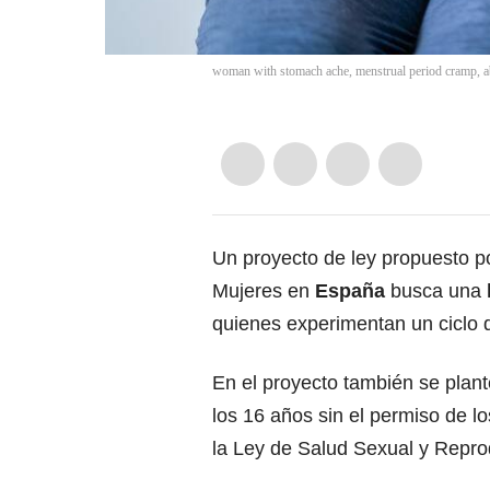
woman with stomach ache, menstrual period cramp, a
Un proyecto de ley propuesto por
Mujeres en
España
busca una
quienes experimentan un ciclo 
En el proyecto también se plant
los 16 años sin el permiso de 
la Ley de Salud Sexual y Reprod