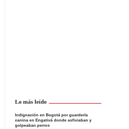
Lo más leído
Indignación en Bogotá por guardería
canina en Engativá donde asfixiaban y
golpeaban perros