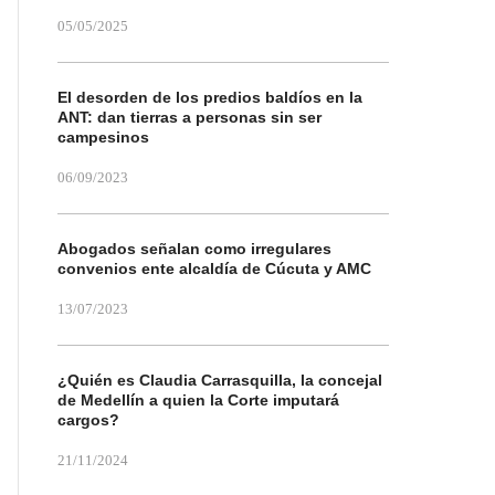
05/05/2025
El desorden de los predios baldíos en la
ANT: dan tierras a personas sin ser
campesinos
06/09/2023
Abogados señalan como irregulares
convenios ente alcaldía de Cúcuta y AMC
13/07/2023
¿Quién es Claudia Carrasquilla, la concejal
de Medellín a quien la Corte imputará
cargos?
21/11/2024