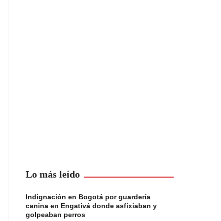
Lo más leído
Indignación en Bogotá por guardería
canina en Engativá donde asfixiaban y
golpeaban perros