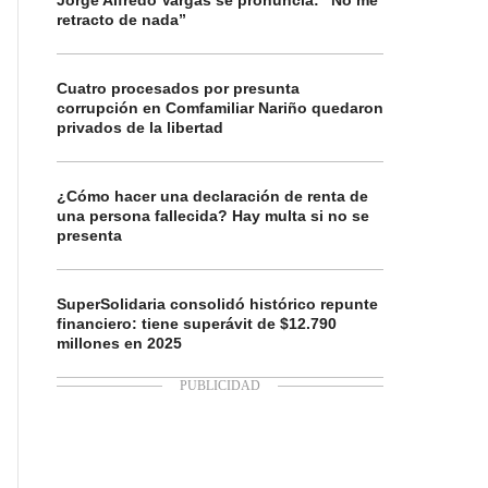
Jorge Alfredo Vargas se pronuncia: “No me
retracto de nada”
Cuatro procesados por presunta
corrupción en Comfamiliar Nariño quedaron
privados de la libertad
¿Cómo hacer una declaración de renta de
una persona fallecida? Hay multa si no se
presenta
SuperSolidaria consolidó histórico repunte
financiero: tiene superávit de $12.790
millones en 2025