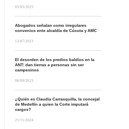
05/05/2025
Abogados señalan como irregulares
convenios ente alcaldía de Cúcuta y AMC
13/07/2023
El desorden de los predios baldíos en la
ANT: dan tierras a personas sin ser
campesinos
06/09/2023
¿Quién es Claudia Carrasquilla, la concejal
de Medellín a quien la Corte imputará
cargos?
21/11/2024