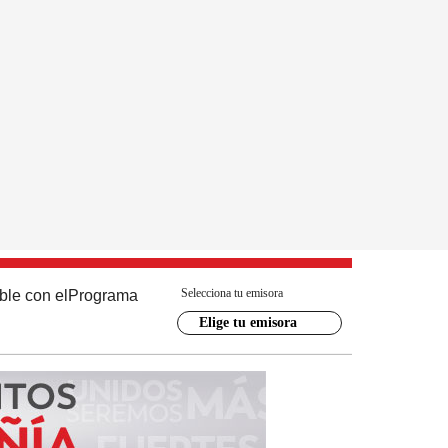
Selecciona tu emisora
ble con el
Programa
Elige tu emisora