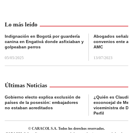
Lo más leído
Indignación en Bogotá por guardería
Abogados señalan 
canina en Engativá donde asfixiaban y
convenios ente alc
golpeaban perros
AMC
05/05/2025
13/07/2023
Últimas Noticias
Gobierno electo explica exclusión de
¿Quién es Claudia C
países de la posesión: embajadores
exconcejal de Mede
no estaban acreditados
viceministra de De
Perfil
© CARACOL S.A. Todos los derechos reservados.