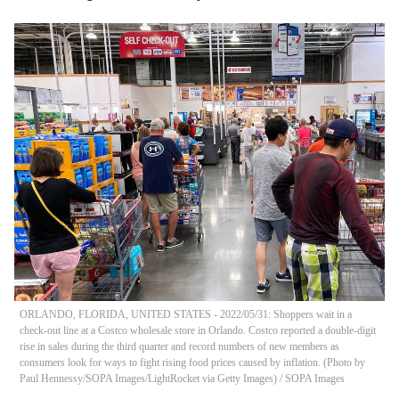
ORLANDO, FLORIDA, UNITED STATES - 2022/05/31: Shoppers wait in a
check-out line at a Costco wholesale store in Orlando. Costco reported a double-digit
rise in sales during the third quarter and record numbers of new members as
consumers look for ways to fight rising food prices caused by inflation. (Photo by
Paul Hennessy/SOPA Images/LightRocket via Getty Images)
/
SOPA Images