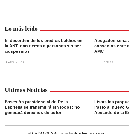
Lo más leído
El desorden de los predios baldíos en
Abogados señalan 
la ANT: dan tierras a personas sin ser
convenios ente alc
campesinos
AMC
06/09/2023
13/07/2023
Últimas Noticias
Posesión presidencial de De la
Listas las propues
Espriella se transmitirá sin logos: no
Pasto al nuevo Gob
generará derechos de autor
Abelardo de la Espr
© CARACOL S.A. Todos los derechos reservados.