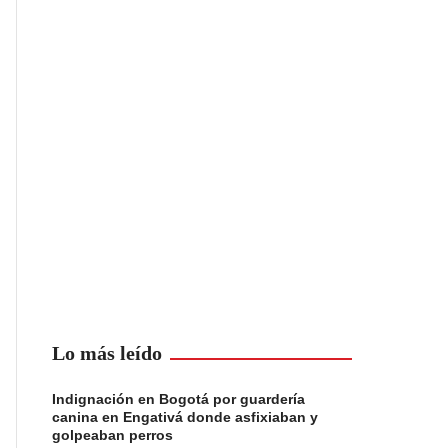
Lo más leído
Indignación en Bogotá por guardería
canina en Engativá donde asfixiaban y
golpeaban perros