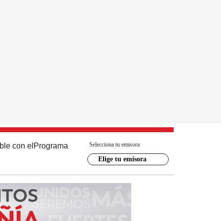
Selecciona tu emisora
ble con el
Programa
Elige tu emisora