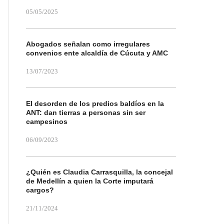
05/05/2025
Abogados señalan como irregulares
convenios ente alcaldía de Cúcuta y AMC
13/07/2023
El desorden de los predios baldíos en la
ANT: dan tierras a personas sin ser
campesinos
06/09/2023
¿Quién es Claudia Carrasquilla, la concejal
de Medellín a quien la Corte imputará
cargos?
21/11/2024