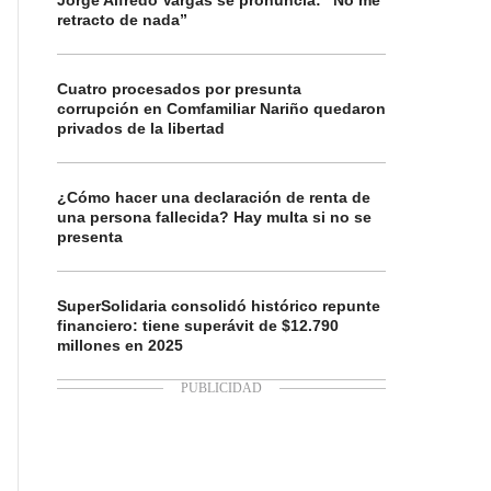
Jorge Alfredo Vargas se pronuncia: “No me
retracto de nada”
Cuatro procesados por presunta
corrupción en Comfamiliar Nariño quedaron
privados de la libertad
¿Cómo hacer una declaración de renta de
una persona fallecida? Hay multa si no se
presenta
SuperSolidaria consolidó histórico repunte
financiero: tiene superávit de $12.790
millones en 2025