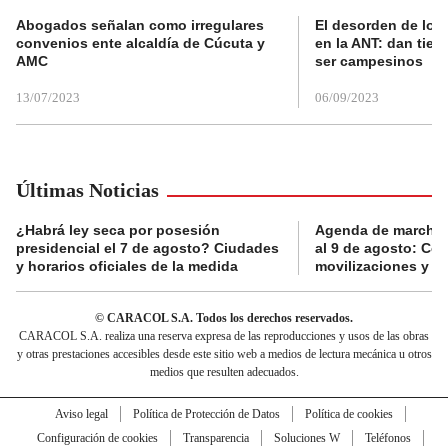
Abogados señalan como irregulares
El desorden de los
convenios ente alcaldía de Cúcuta y
en la ANT: dan tier
AMC
ser campesinos
13/07/2023
06/09/2023
Últimas Noticias
¿Habrá ley seca por posesión
Agenda de marchas
presidencial el 7 de agosto? Ciudades
al 9 de agosto: Co
y horarios oficiales de la medida
movilizaciones y a
© CARACOL S.A. Todos los derechos reservados.
CARACOL S.A. realiza una reserva expresa de las reproducciones y usos de las obras
y otras prestaciones accesibles desde este sitio web a medios de lectura mecánica u otros
medios que resulten adecuados.
Aviso legal
Política de Protección de Datos
Política de cookies
Configuración de cookies
Transparencia
Soluciones W
Teléfonos