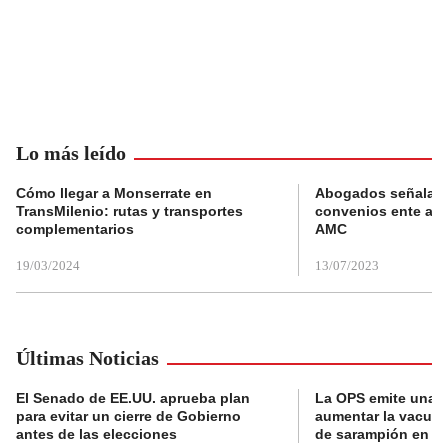
Lo más leído
Cómo llegar a Monserrate en
Abogados señalan 
TransMilenio: rutas y transportes
convenios ente alc
complementarios
AMC
19/03/2024
13/07/2023
Últimas Noticias
El Senado de EE.UU. aprueba plan
La OPS emite una a
para evitar un cierre de Gobierno
aumentar la vacuna
antes de las elecciones
de sarampión en A