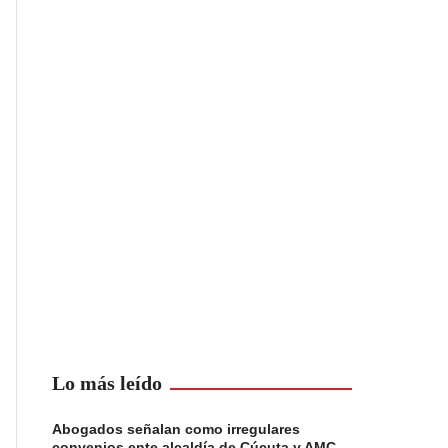
Lo más leído
Abogados señalan como irregulares
convenios ente alcaldía de Cúcuta y AMC