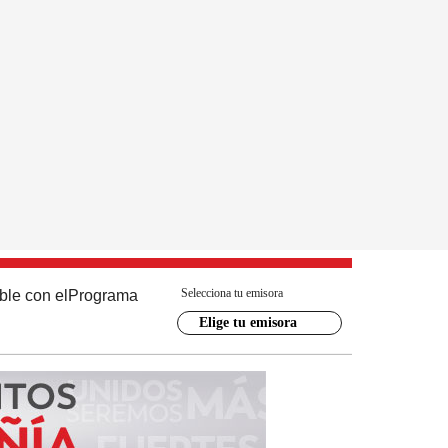
Selecciona tu emisora
ble con el
Programa
Elige tu emisora