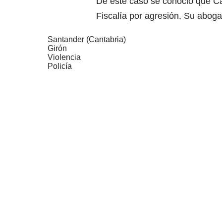
De este caso se conoció que Ca
Fiscalía por agresión. Su abog
Santander (Cantabria)
Girón
Violencia
Policía