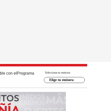
Selecciona tu emisora
ble con el
Programa
Elige tu emisora