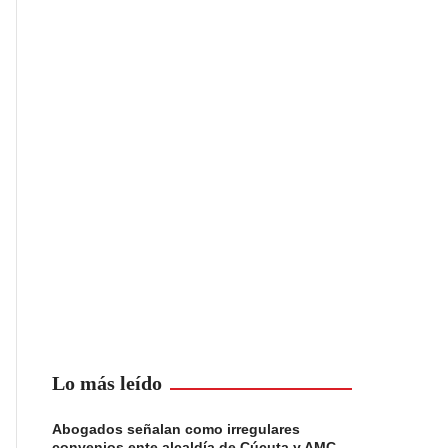
Lo más leído
Abogados señalan como irregulares
convenios ente alcaldía de Cúcuta y AMC