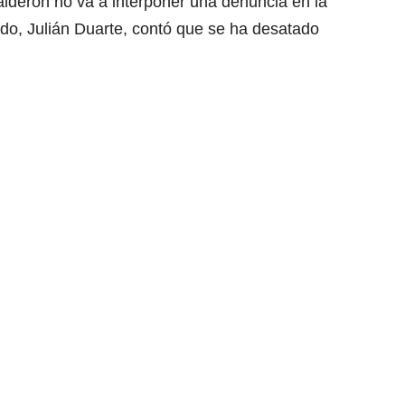
lderón no va a interponer una denuncia en la
ado, Julián Duarte, contó que se ha desatado