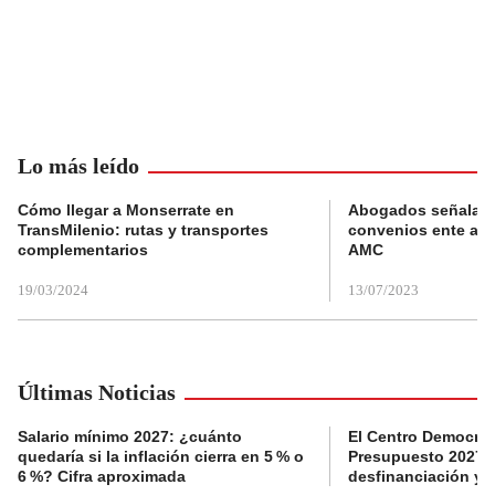
Lo más leído
Cómo llegar a Monserrate en
Abogados señalan 
TransMilenio: rutas y transportes
convenios ente alc
complementarios
AMC
19/03/2024
13/07/2023
Últimas Noticias
Salario mínimo 2027: ¿cuánto
El Centro Democrát
quedaría si la inflación cierra en 5 % o
Presupuesto 2027 p
6 %? Cifra aproximada
desfinanciación y 