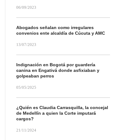
06/09/2023
Abogados señalan como irregulares
convenios ente alcaldía de Cúcuta y AMC
13/07/2023
Indignación en Bogotá por guardería
canina en Engativá donde asfixiaban y
golpeaban perros
05/05/2025
¿Quién es Claudia Carrasquilla, la concejal
de Medellín a quien la Corte imputará
cargos?
21/11/2024