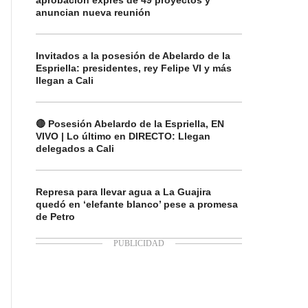
aprobación exprés de 49 proyectos y
anuncian nueva reunión
Invitados a la posesión de Abelardo de la
Espriella: presidentes, rey Felipe VI y más
llegan a Cali
🔴 Posesión Abelardo de la Espriella, EN
VIVO | Lo último en DIRECTO: Llegan
delegados a Cali
Represa para llevar agua a La Guajira
quedó en ‘elefante blanco’ pese a promesa
de Petro