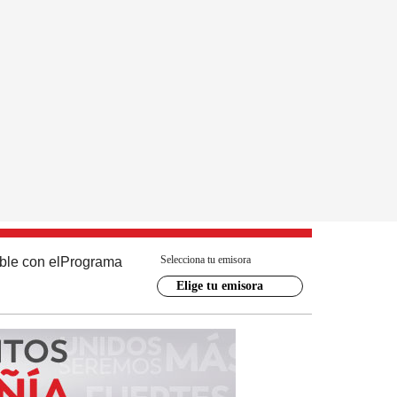
Selecciona tu emisora
ble con el
Programa
Elige tu emisora