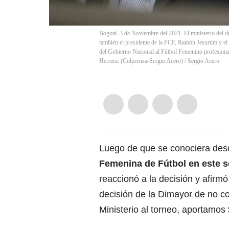
Bogotá. 3 de Noviembre del 2021. El ministerio del 
también el presidente de la FCF, Ramón Jesurúm y el 
del Gobierno Nacional al Fútbol Femenino profesional
Herrera. (Colprensa-Sergio Acero)
/
Sergio Acero
Luego de que se conociera des
Femenina de Fútbol en este 
reaccionó a la decisión y afirm
decisión de la Dimayor de no co
Ministerio al torneo, aportamos