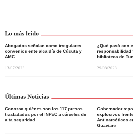
Lo más leído
Abogados señalan como irregulares
¿Qué pasó con el 
convenios ente alcaldía de Cúcuta y
responsabilidad fis
AMC
biblioteca de Tunja
13/07/2023
29/08/2023
Últimas Noticias
Conozca quiénes son los 117 presos
Gobernador reporta
trasladados por el INPEC a cárceles de
explosivos frente 
alta seguridad
Antinarcóticos en 
Guaviare