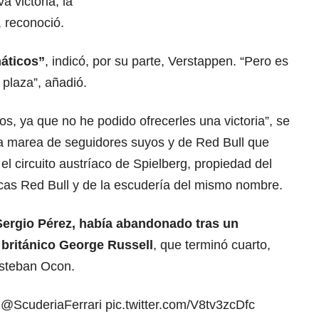
a victoria, la
, reconoció.
áticos”
, indicó, por su parte, Verstappen. “Pero es
plaza”, añadió.
os, ya que no he podido ofrecerles una victoria”, se
la marea de seguidores suyos y de Red Bull que
n el circuito austríaco de Spielberg, propiedad del
icas Red Bull y de la escudería del mismo nombre.
ergio Pérez, había abandonado tras un
 británico George Russell
, que terminó cuarto,
Esteban Ocon.
@ScuderiaFerrari
pic.twitter.com/V8tv3zcDfc