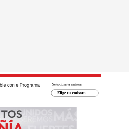
Selecciona tu emisora
ble con el
Programa
Elige tu emisora