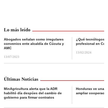
Lo más leído
Abogados señalan como irregulares
¿Qué tecnólogos re
convenios ente alcaldía de Cúcuta y
profesional en Col
AMC
13/02/2024
13/07/2023
Últimas Noticias
MinAgricultura alerta que la ADR
Honduras ve una o
habilitó día despúes del cambio de
ampliar cooperaci
gobierno para firmar contratos