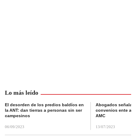
Lo más leído
El desorden de los predios baldíos en
Abogados señalan 
la ANT: dan tierras a personas sin ser
convenios ente alc
campesinos
AMC
06/09/2023
13/07/2023