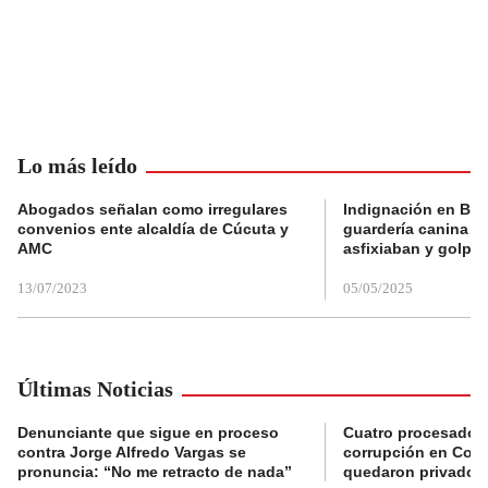
Lo más leído
Abogados señalan como irregulares
Indignación en Bog
convenios ente alcaldía de Cúcuta y
guardería canina e
AMC
asfixiaban y golpe
13/07/2023
05/05/2025
Últimas Noticias
Denunciante que sigue en proceso
Cuatro procesados
contra Jorge Alfredo Vargas se
corrupción en Comf
pronuncia: “No me retracto de nada”
quedaron privados d