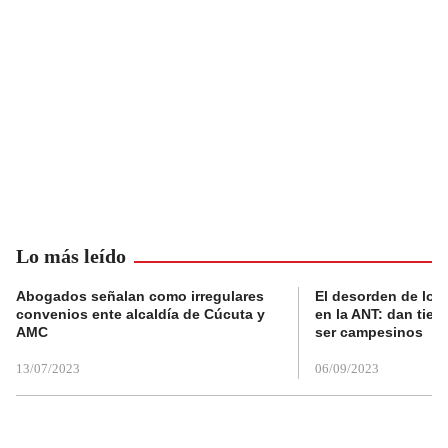
Lo más leído
Abogados señalan como irregulares
El desorden de los
convenios ente alcaldía de Cúcuta y
en la ANT: dan tier
AMC
ser campesinos
13/07/2023
06/09/2023