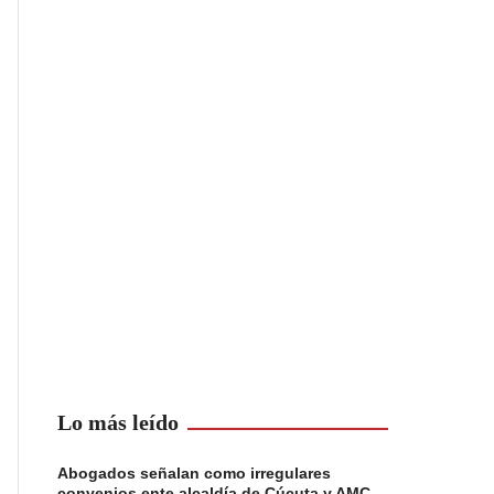
Lo más leído
Abogados señalan como irregulares
convenios ente alcaldía de Cúcuta y AMC