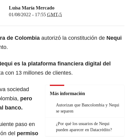
Luisa María Mercado
01/08/2022 - 17:55
GMT-5
era de Colombia
autorizó la constitución de
Nequi
to.
equi es la plataforma financiera digital del
a con 13 millones de clientes.
eva sociedad
Más información
olombia,
pero
Autorizan que Bancolombia y Nequi
al banco.
se separen
uiente paso en
¿Por qué los usuarios de Nequi
pueden aparecer en Datacrédito?
ión del
permiso