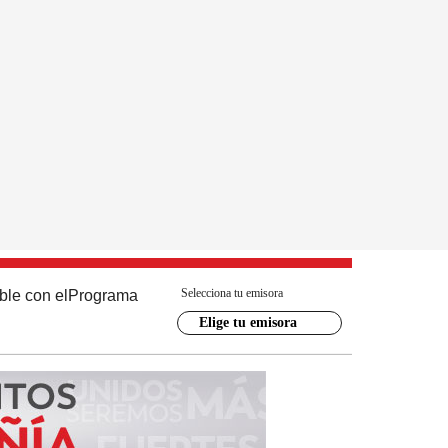
Selecciona tu emisora
ble con el
Programa
Elige tu emisora