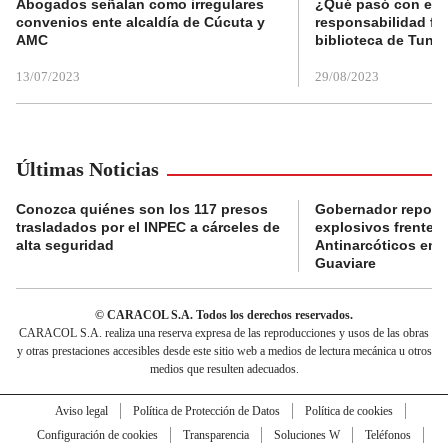
Abogados señalan como irregulares
¿Qué pasó con el 
convenios ente alcaldía de Cúcuta y
responsabilidad fis
AMC
biblioteca de Tunja
13/07/2023
29/08/2023
Últimas Noticias
Conozca quiénes son los 117 presos
Gobernador reporta
trasladados por el INPEC a cárceles de
explosivos frente 
alta seguridad
Antinarcóticos en 
Guaviare
© CARACOL S.A. Todos los derechos reservados.
CARACOL S.A. realiza una reserva expresa de las reproducciones y usos de las obras
y otras prestaciones accesibles desde este sitio web a medios de lectura mecánica u otros
medios que resulten adecuados.
Aviso legal
Política de Protección de Datos
Política de cookies
Configuración de cookies
Transparencia
Soluciones W
Teléfonos