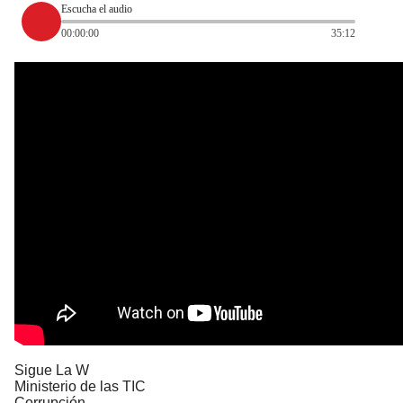
Escucha el audio
00:00:00
35:12
Sigue La W
Ministerio de las TIC
Corrupción