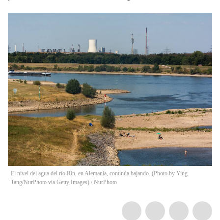
El nivel del agua del río Rin, en Alemania, continúa bajando. (Photo by Ying
Tang/NurPhoto via Getty Images)
/
NurPhoto