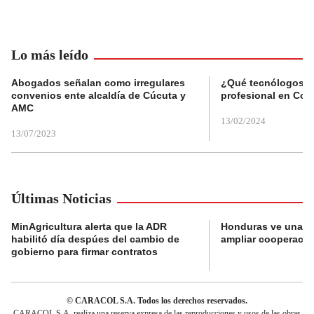
Lo más leído
Abogados señalan como irregulares
¿Qué tecnólogos re
convenios ente alcaldía de Cúcuta y
profesional en Col
AMC
13/02/2024
13/07/2023
Últimas Noticias
MinAgricultura alerta que la ADR
Honduras ve una o
habilitó día despúes del cambio de
ampliar cooperaci
gobierno para firmar contratos
© CARACOL S.A. Todos los derechos reservados.
CARACOL S.A. realiza una reserva expresa de las reproducciones y usos de las obras