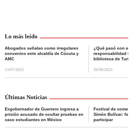
Lo más leído
Abogados señalan como irregulares
¿Qué pasó con el 
convenios ente alcaldía de Cúcuta y
responsabilidad fis
AMC
biblioteca de Tunja
13/07/2023
29/08/2023
Últimas Noticias
Exgobernador de Guerrero ingresa a
Festival de cometa
prisión acusado de ocultar pruebas en
Simón Bolívar: fec
caso estudiantes en México
participar