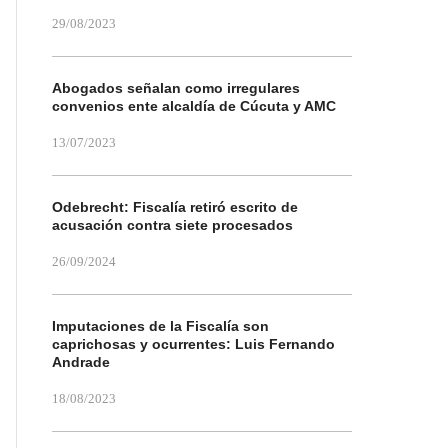
29/08/2023
Abogados señalan como irregulares
convenios ente alcaldía de Cúcuta y AMC
13/07/2023
Odebrecht: Fiscalía retiró escrito de
acusación contra siete procesados
26/09/2024
Imputaciones de la Fiscalía son
caprichosas y ocurrentes: Luis Fernando
Andrade
18/08/2023