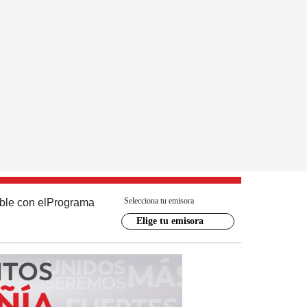
Selecciona tu emisora
ble con el
Programa
Elige tu emisora