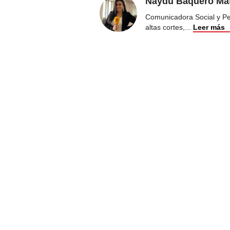
Naydú Baquero Mat
Comunicadora Social y Peri
altas cortes,
...
Leer más