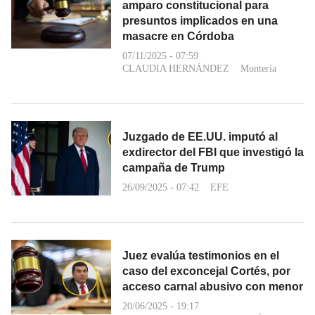
amparo constitucional para
presuntos implicados en una
masacre en Córdoba
07/11/2025 - 07:59
CLAUDIA HERNÁNDEZ
Montería
Juzgado de EE.UU. imputó al
exdirector del FBI que investigó la
campaña de Trump
26/09/2025 - 07:42
EFE
Juez evalúa testimonios en el
caso del exconcejal Cortés, por
acceso carnal abusivo con menor
20/06/2025 - 19:17