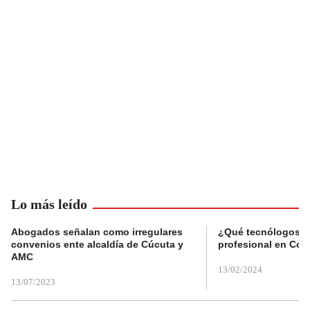
Lo más leído
Abogados señalan como irregulares
¿Qué tecnólogos re
convenios ente alcaldía de Cúcuta y
profesional en Col
AMC
13/02/2024
13/07/2023