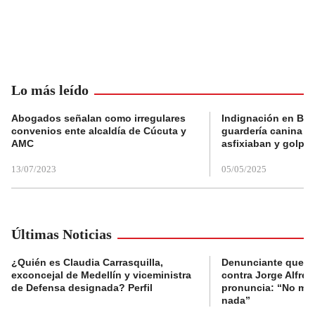
Lo más leído
Abogados señalan como irregulares
Indignación en Bog
convenios ente alcaldía de Cúcuta y
guardería canina e
AMC
asfixiaban y golpe
13/07/2023
05/05/2025
Últimas Noticias
¿Quién es Claudia Carrasquilla,
Denunciante que s
exconcejal de Medellín y viceministra
contra Jorge Alfred
de Defensa designada? Perfil
pronuncia: “No me 
nada”