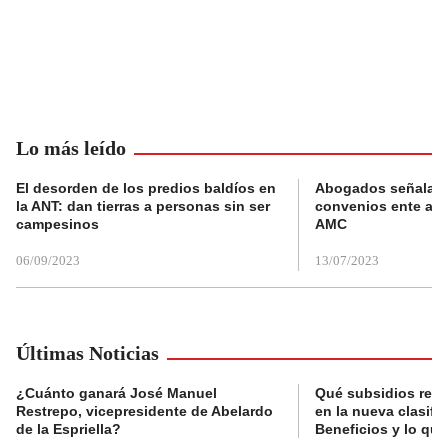
Lo más leído
El desorden de los predios baldíos en
Abogados señalan 
la ANT: dan tierras a personas sin ser
convenios ente alc
campesinos
AMC
06/09/2023
13/07/2023
Últimas Noticias
¿Cuánto ganará José Manuel
Qué subsidios reci
Restrepo, vicepresidente de Abelardo
en la nueva clasifi
de la Espriella?
Beneficios y lo qu