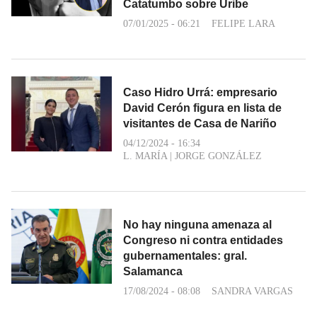
Catatumbo sobre Uribe
07/01/2025 - 06:21
FELIPE LARA
Caso Hidro Urrá: empresario
David Cerón figura en lista de
visitantes de Casa de Nariño
04/12/2024 - 16:34
L. MARÍA
|
JORGE GONZÁLEZ
No hay ninguna amenaza al
Congreso ni contra entidades
gubernamentales: gral.
Salamanca
17/08/2024 - 08:08
SANDRA VARGAS