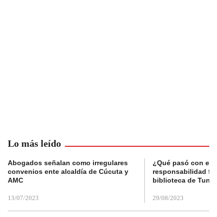
Lo más leído
Abogados señalan como irregulares
¿Qué pasó con el 
convenios ente alcaldía de Cúcuta y
responsabilidad fis
AMC
biblioteca de Tunja
13/07/2023
29/08/2023