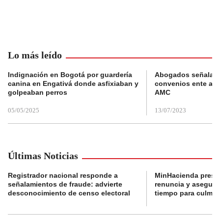
Lo más leído
Indignación en Bogotá por guardería
Abogados señalan 
canina en Engativá donde asfixiaban y
convenios ente alc
golpeaban perros
AMC
05/05/2025
13/07/2023
Últimas Noticias
Registrador nacional responde a
MinHacienda presen
señalamientos de fraude: advierte
renuncia y aseguró
desconocimiento de censo electoral
tiempo para culmina