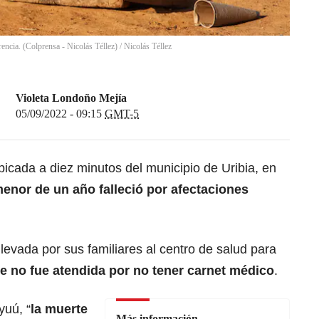
encia. (Colprensa - Nicolás Téllez)
/
Nicolás Téllez
Violeta Londoño Mejía
05/09/2022 - 09:15
GMT-5
cada a diez minutos del municipio de Uribia, en
enor de un año falleció por afectaciones
evada por sus familiares al centro de salud para
 no fue atendida por no tener carnet médico
.
uú, “
la muerte
Más información