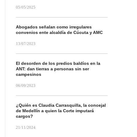
05/05/2025
Abogados señalan como irregulares
convenios ente alcaldía de Cúcuta y AMC
13/07/2023
El desorden de los predios baldíos en la
ANT: dan tierras a personas sin ser
campesinos
06/09/2023
¿Quién es Claudia Carrasquilla, la concejal
de Medellín a quien la Corte imputará
cargos?
21/11/2024