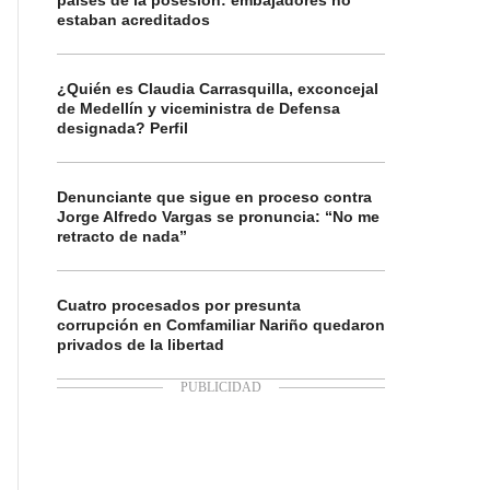
países de la posesión: embajadores no
estaban acreditados
¿Quién es Claudia Carrasquilla, exconcejal
de Medellín y viceministra de Defensa
designada? Perfil
Denunciante que sigue en proceso contra
Jorge Alfredo Vargas se pronuncia: “No me
retracto de nada”
Cuatro procesados por presunta
corrupción en Comfamiliar Nariño quedaron
privados de la libertad