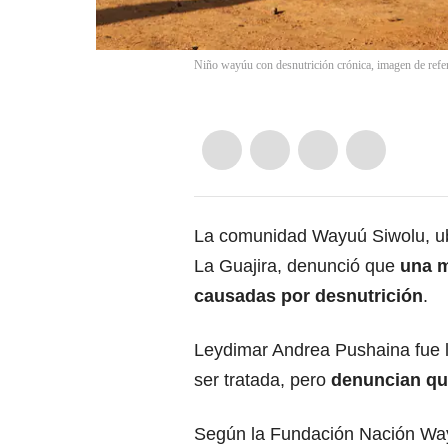
Niño wayúu con desnutrición crónica, imagen de refer
La comunidad Wayuú Siwolu, ubi
La Guajira
, denunció que
una m
causadas por desnutrición
.
Leydimar Andrea Pushaina fue ll
ser tratada, pero
denuncian que
Según la Fundación Nación Way