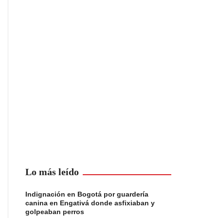
Lo más leído
Indignación en Bogotá por guardería
canina en Engativá donde asfixiaban y
golpeaban perros