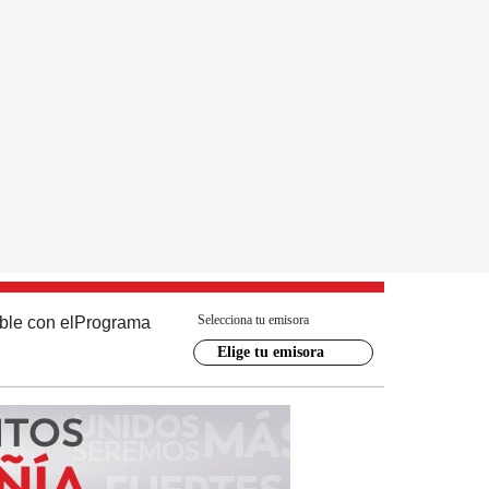
Selecciona tu emisora
ble con el
Programa
Elige tu emisora