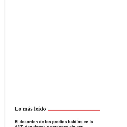
Lo más leído
El desorden de los predios baldíos en la
ANT: dan tierras a personas sin ser