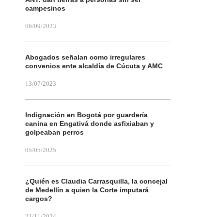
campesinos
06/09/2023
Abogados señalan como irregulares
convenios ente alcaldía de Cúcuta y AMC
13/07/2023
Indignación en Bogotá por guardería
canina en Engativá donde asfixiaban y
golpeaban perros
05/05/2025
¿Quién es Claudia Carrasquilla, la concejal
de Medellín a quien la Corte imputará
cargos?
21/11/2024