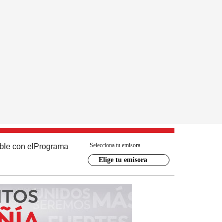
Selecciona tu emisora
ble con el
Programa
Elige tu emisora