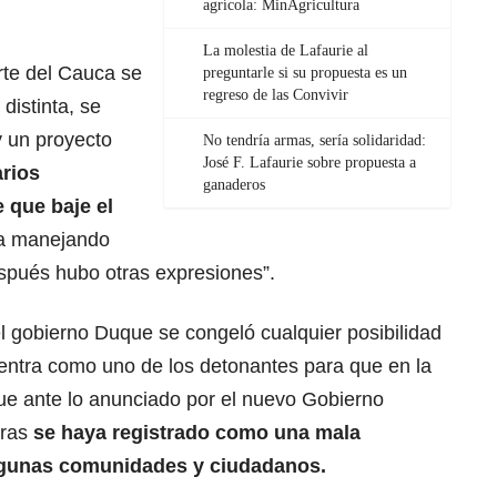
agrícola: MinAgricultura
La molestia de Lafaurie al
rte del Cauca se
preguntarle si su propuesta es un
regreso de las Convivir
istinta, se
y un proyecto
No tendría armas, sería solidaridad:
José F. Lafaurie sobre propuesta a
arios
ganaderos
e que baje el
a manejando
espués hubo otras expresiones”.
 gobierno Duque se congeló cualquier posibilidad
uentra como uno de los detonantes para que en la
que ante lo anunciado por el nuevo Gobierno
rras
se haya registrado como una mala
algunas comunidades y ciudadanos.