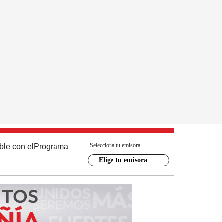
Selecciona tu emisora
ble con el
Programa
Elige tu emisora