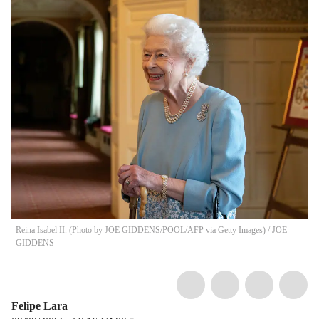
Reina Isabel II. (Photo by JOE GIDDENS/POOL/AFP via Getty Images)
/
JOE
GIDDENS
Felipe Lara