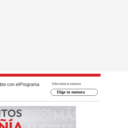
Selecciona tu emisora
ble con el
Programa
Elige tu emisora