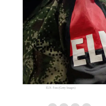
ELN. Foto:
(
Getty Images
)