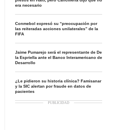
presos en Haití, pero Cancillería dijo que no
era necesario
Conmebol expresó su “preocupación por
las reiteradas acciones unilaterales” de la
FIFA
Jaime Pumarejo será el representante de De
la Espriella ante el Banco Interamericano de
Desarrollo
¿Le pidieron su historia clínica? Famisanar
y la SIC alertan por fraude en datos de
pacientes