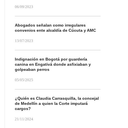
06/09/2023
Abogados señalan como irregulares
convenios ente alcaldía de Cúcuta y AMC
13/07/2023
Indignación en Bogotá por guardería
canina en Engativá donde asfixiaban y
golpeaban perros
05/05/2025
¿Quién es Claudia Carrasquilla, la concejal
de Medellín a quien la Corte imputará
cargos?
21/11/2024